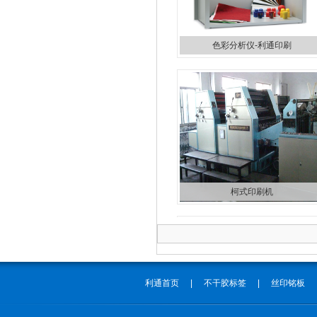
色彩分析仪-利通印刷
柯式印刷机
利通首页
|
不干胶标签
|
丝印铭板