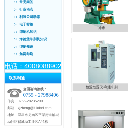
常见问答
行业动态
利通公司动态
电子标签
冲床
印刷机知识
海德堡印刷机知识
印刷知识
丝网印刷
电话：4008088902
联系利通
恒温恒湿仪-利通印刷
全国咨询热线：
0755 - 27988496
传真：0755-28235299
邮箱：
xjzheng@lt-label.com
地址：深圳市龙岗区平湖街道辅城
坳社区辅城坳工业区A46栋