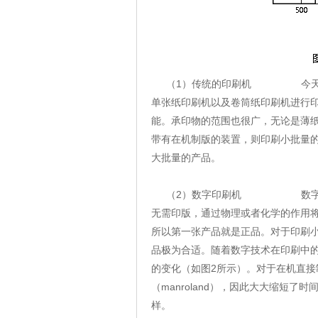
（
1
）传统的印刷机
今
单张纸印刷机以及卷筒纸印刷机进行
能。承印物的范围也很广，无论是薄
带有在机制版的装置，则印刷小批量
大批量的产品。
（
2
）数字印刷机
数
无需印版，通过物理或者化学的作用
所以第一张产品就是正品。对于印刷
品极为合适。随着数字技术在印刷中
的变化（如图
2
所示）。对于在机直接
（
manroland
），因此大大缩短了时
样。