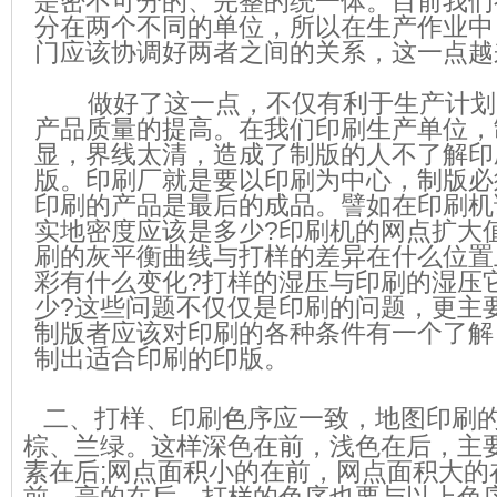
是密不可分的、完整的统一体。目前我们
分在两个不同的单位，所以在生产作业中
门应该协调好两者之间的关系，这一点越
做好了这一点，不仅有利于生产计划
产品质量的提高。在我们印刷生产单位，
显，界线太清，造成了制版的人不了解印
版。印刷厂就是要以印刷为中心，制版必
印刷的产品是最后的成品。譬如在印刷机
实地密度应该是多少?印刷机的网点扩大
刷的灰平衡曲线与打样的差异在什么位置
彩有什么变化?打样的湿压与印刷的湿压
少?这些问题不仅仅是印刷的问题，更主
制版者应该对印刷的各种条件有一个了解
制出适合印刷的印版。
二、打样、印刷色序应一致，地图印刷
棕、兰绿。这样深色在前，浅色在后，主
素在后;网点面积小的在前，网点面积大的