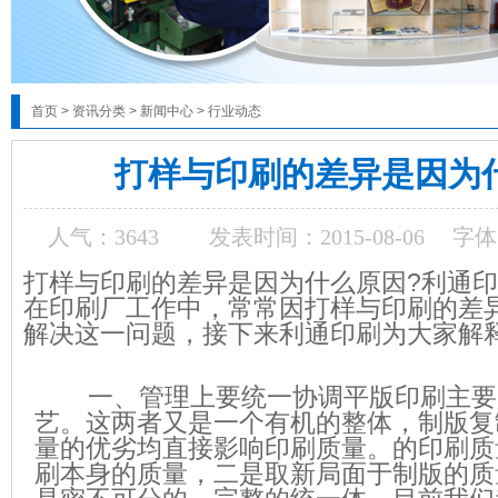
首页
>
资讯分类
>
新闻中心
>
行业动态
打样与印刷的差异是因为
人气：
3643
发表时间：2015-08-06
字体
打样与印刷的差异是因为什么原因?利通
在印刷厂工作中，常常因打样与印刷的差
解决这一问题，接下来利通印刷为大家解
一、管理上要统一协调平版印刷主要
艺。这两者又是一个有机的整体，制版复
量的优劣均直接影响印刷质量。的印刷质
刷本身的质量，二是取新局面于制版的质